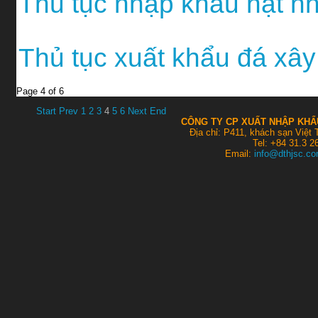
Thủ tục nhập khẩu hật 
Thủ tục xuất khẩu đá xâ
Page 4 of 6
Start
Prev
1
2
3
4
5
6
Next
End
CÔNG TY CP XUẤT NHẬP KHẨU
Địa chỉ: P411, khách sạn Việt
Tel: +84 31.3 2
Email:
info@dthjsc