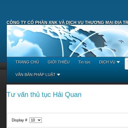
CÔNG TY CỔ PHẦN XNK VÀ DỊCH VỤ THƯƠNG MẠI ĐỊA T
TRANG CHỦ
GIỚI THIỆU
Tin tức
DỊCH VỤ
VĂN BẢN PHÁP LUẬT
Tư vấn thủ tục Hải Quan
Display #