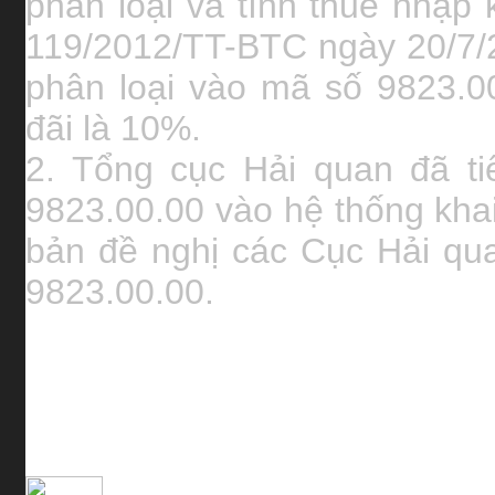
phân loại và tính thuế nhập 
119/2012/TT-BTC ngày 20/7/2
phân loại vào mã số 9823.0
đãi là 10%.
2. Tổng cục Hải quan đã t
9823.00.00 vào hệ thống khai
bản đề nghị các Cục Hải qu
9823.00.00.