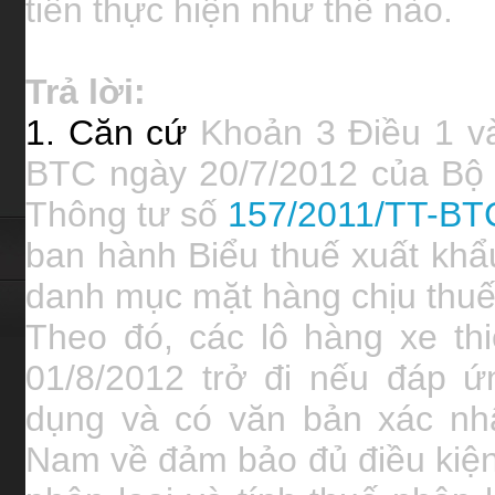
tiền thực hiện như thế nào.
Trả lời:
1. Căn cứ
Khoản 3 Điều 1 và
BTC ngày 20/7/2012 của Bộ T
Thông tư số
157/2011/TT-BT
ban hành Biểu thuế xuất khẩ
danh mục mặt hàng chịu thuế
Theo đó, các lô hàng xe th
01/8/2012 trở đi nếu đáp ứ
dụng và có văn bản xác nh
Nam về đảm bảo đủ điều kiện l