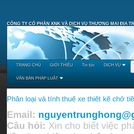
CÔNG TY CỔ PHẦN XNK VÀ DỊCH VỤ THƯƠNG MẠI ĐỊA T
TRANG CHỦ
GIỚI THIỆU
Tin tức
DỊCH VỤ
VĂN BẢN PHÁP LUẬT
Phân loại và tính thuế xe thiết kế chở 
Email:
nguyentrunghong@g
Câu hỏi:
Xin cho biết việc ph