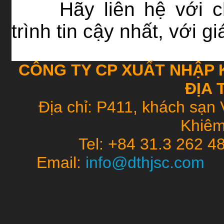
Hãy liên hệ với 
trình tin cậy nhất, với g
CÔNG TY CP XUẤT NHẬP 
ĐỊA 
Địa chỉ: P411, khách sạn 
Khiêm
Tel: +84 31.3 262 4
Email:
info@dthjsc.co