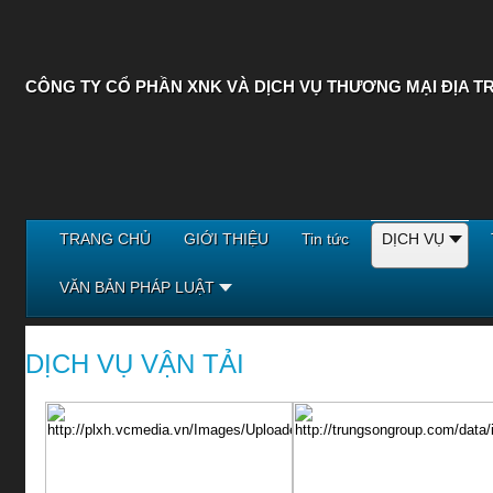
CÔNG TY CỔ PHẦN XNK VÀ DỊCH VỤ THƯƠNG MẠI ĐỊA T
TRANG CHỦ
GIỚI THIỆU
Tin tức
DỊCH VỤ
VĂN BẢN PHÁP LUẬT
DỊCH VỤ VẬN TẢI