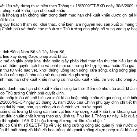
vật liệu xây dựng thực hiện theo Thông tư 18/2009/TT-BXD ngày 30/6/2009, t
 phép xuất khẩu; hạn chế xuất khẩu
 là khoáng sản không nằm trong danh mục hạn chế xuất khẩu được ghi tại kh
ất khẩu:
ong quy hoạch thăm dò, khai thác, chế biến làm nguyên liệu sản xuất xi măn
g Chính phủ và thuộc các mỏ được Thủ tướng cho phép bổ sung vào quy ho
ác tỉnh Đông Nam Bộ và Tây Nam Bộ.
ật liệu xây dựng được phép xuất khẩu
c mỏ có giấy phép khai thác hoặc giấy phép khai thác tận thu còn hiệu lực
 có thẩm quyền tịch thu và phát mại có chứng từ hợp lệ mua hoặc đấu giá.
n thu từ việc nạo vét, khơi thông luồng lạch sông, cửa sông, cảng sông giá
t khẩu nằm ngoài nhu cầu sử dụng của địa phương.
nh mục hạn chế xuất khẩu nhưng có nhu cầu xuất khẩu, thì việc cho phép x
uộc danh mục hạn chế xuất khẩu nhưng tại thời điểm có nhu cầu xuất khẩu
 do Thủ tướng Chính phủ quyết định.
oặc nhập khẩu để chế biến và xuất khẩu hoặc nhập khẩu để gia công, chế b
 12/2006/NĐ-CP ngày 23 tháng 01 năm 2006 của Chính phủ quy định chi tiết t
ng đại lý mua, bán, gia công và quá cảnh với nước ngoài.
chuẩn chất lượng khoáng sản làm vật liệu xây dựng xuất khẩu (trừ khoáng sản
t tiêu chuẩn chất lượng theo quy định tại Phụ lục 1 Thông tư này. Kết quả th
 thí nghiệm LAS-XD hoặc tương đương trở lên xác nhận. "
ủ có Chỉ thị số 02/CT-TTg về việc tăng cường công tác quản lý nhà nước đố
ản thì mặt hàng đá khối đá hoa trắng, đá granit không được phép xuất khẩu 