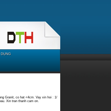
 DỤNG
g Granit, co hat <4cm. Vay xin hoi : 1/
hau. Xin tran thanh cam on.