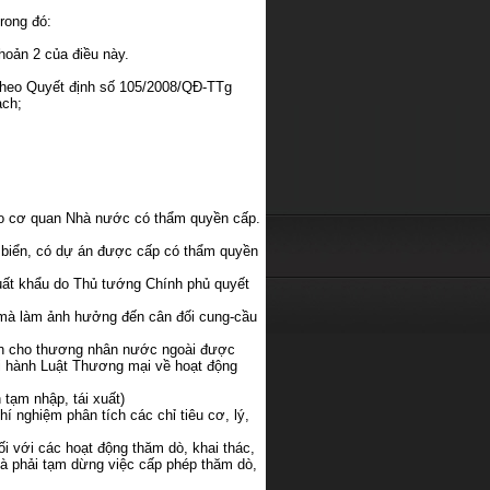
rong đó:
oản 2 của điều này.
g theo Quyết định số 105/2008/QĐ-TTg
ạch;
 do cơ quan Nhà nước có thẩm quyền cấp.
p biển, có dự án được cấp có thẩm quyền
uất khẩu do Thủ tướng Chính phủ quyết
 mà làm ảnh hưởng đến cân đối cung-cầu
iến cho thương nhân nước ngoài được
hi hành Luật Thương mại về hoạt động
 tạm nhập, tái xuất)
í nghiệm phân tích các chỉ tiêu cơ, lý,
i với các hoạt động thăm dò, khai thác,
và phải tạm dừng việc cấp phép thăm dò,