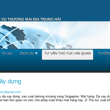
 VỤ THƯƠNG MẠI ĐỊA TRUNG HẢI
Tin tức
DỊCH VỤ
TƯ VẤN THỦ TỤC HẢI QUAN
TUYỂN
xây dựng
uyen@gmail.com
u da xay dung, san xuat betong ximang sang Singapore. Mat hang: Da xay dun
an ban lien quan ve viec cho phep xuat khau mat hang nay. 2/ Thu tuc xuat k