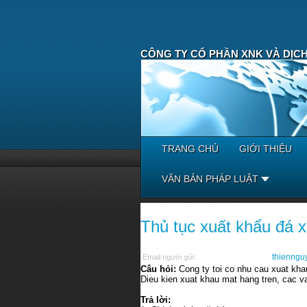
CÔNG TY CỔ PHẦN XNK VÀ DỊCH
TRANG CHỦ
GIỚI THIỆU
VĂN BẢN PHÁP LUẬT
Thủ tục xuất khẩu đá 
thienng
Email người gửi:
Câu hỏi:
Cong ty toi co nhu cau xuat kha
Dieu kien xuat khau mat hang tren, cac v
Trả lời: