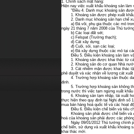
1. Chính sách mặt hàng:
Hiện nay việc xuất khẩu khoáng sản làm 
"Điều 4. Danh mục khoáng sản được
1. Khoáng sản được phép xuất khẩu
2. Danh mục khoáng sản hạn chế xu
a) Đá vôi, phụ gia thuộc các mỏ tr
ngày 21 tháng 7 năm 2008 của Thủ tướn
b) Các loại đất sét;
c) Felspat (Trường thạch);
d) Cát xây dựng;
đ) Cuội, sỏi, sạn các loại;
e) Đá xây dựng thuộc các mỏ tại c
Điều 5. Điều kiện khoáng sản làm v
1. Khoáng sản được khai thác từ cá
2. Khoáng sản do cơ quan Nhà nước
3. Cát nhiễm mặn được khai thác tậ
phê duyệt và xác nhận về lượng cát xuấ
4. Trường hợp khoáng sản thuộc da
định.
5. Trường hợp khoáng sản không th
trong nước thì việc tạm ngừng xuất khẩu
6. Khoáng sản tạm nhập, tái xuất h
thực hiện theo quy định tại Nghị định số
mua bán hàng hoá quốc tế và các hoạt độ
Điều 6. Điều kiện chế biến và tiêu 
Khoáng sản phải được chế biến và đạ
hoá của khoáng sản phải được các phòng
Ngày 09/01/2012 Thủ tướng chính ph
chế biến, sử dụng và xuất khẩu khoáng s
khai thác mới.