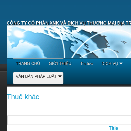
CÔNG TY CỔ PHẦN XNK VÀ DỊCH VỤ THƯƠNG MẠI ĐỊA T
TRANG CHỦ
GIỚI THIỆU
Tin tức
DỊCH VỤ
VĂN BẢN PHÁP LUẬT
Thuế khác
Title