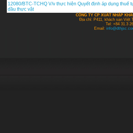
12080/BTC-TCHQ V/v thực hiện Quyết định áp dụng thuế tự
dầu thực vật
CÔNG TY CP XUẤT NHẬP KHẨU
Địa chỉ: P411, khách sạn Việt
Tel: +84 31.3 2
Email:
info@dthjsc