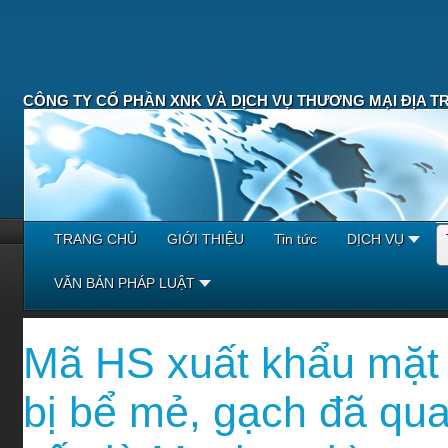
CÔNG TY CỔ PHẦN XNK VÀ DỊCH VỤ THƯƠNG MẠI ĐỊA T
TRANG CHỦ
GIỚI THIỆU
Tin tức
DỊCH VỤ
VĂN BẢN PHÁP LUẬT
Mã HS xuất khẩu mặt 
bị bể mẻ, gạch đã qu