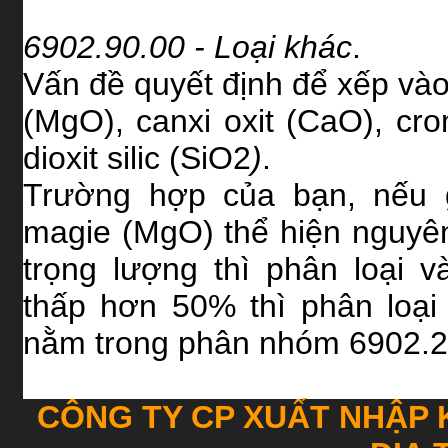
6902.90.00 - Loại khác
.
Vấn đề quyết định để xếp và
(MgO), canxi oxit (CaO), cro
dioxit silic (SiO2
)
.
Trường hợp của bạn, nếu g
magie (MgO) thể hiện nguyên
trọng lượng thì phân loại 
thấp hơn 50% thì phân loạ
nằm trong phân nhóm 6902.2
CÔNG TY CP XUẤT NHẬP 