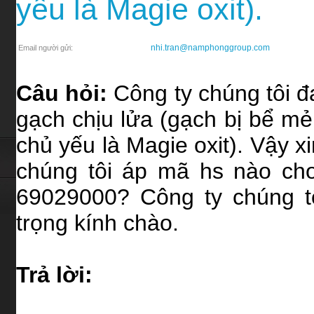
yếu là Magie oxit).
nhi.tran@namphonggroup.com
Email người gửi:
Câu hỏi:
Công ty chúng tôi đ
gạch chịu lửa (gạch bị bể m
chủ yếu là Magie oxit). Vậy x
chúng tôi áp mã hs nào c
69029000? Công ty chúng t
trọng kính chào.
Trả lời: