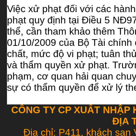
Việc xử phạt đối với các hành 
phạt quy định tại Điều 5 NĐ9
thể, cần tham khảo thêm Th
01/10/2009 của Bộ Tài chính 
chất, mức độ vi phạt; tuân thủ
và thẩm quyền xử phạt. Trườn
phạm, cơ quan hải quan chuy
sự có thẩm quyền để xử lý th
CÔNG TY CP XUẤT NHẬP 
ĐỊA 
Địa chỉ: P411, khách sạn 