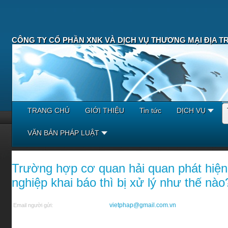
CÔNG TY CỔ PHẦN XNK VÀ DỊCH VỤ THƯƠNG MẠI ĐỊA T
TRANG CHỦ
GIỚI THIỆU
Tin tức
DỊCH VỤ
VĂN BẢN PHÁP LUẬT
Trường hợp cơ quan hải quan phát hiện
nghiệp khai báo thì bị xử lý như thế nà
vietphap@gmail.com.vn
Email người gửi: