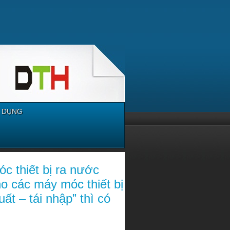
 DỤNG
c thiết bị ra nước
ho các máy móc thiết bị
t – tái nhập” thì có