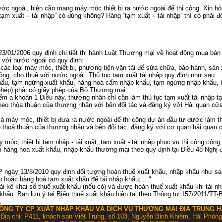
ớc ngoài, hiện cần mang máy móc thiết bị ra nước ngoài để thi công. Xin hỏi
tạm xuất – tái nhập” có đúng không? Hàng “tạm xuất – tái nhập” thì có phải 
3/01/2006 quy định chi tiết thi hành Luật Thương mại về hoạt động mua bán 
 với nước ngoài có quy định:
ác loại máy móc, thiết bị, phương tiện vận tải để sửa chữa, bảo hành, sản x
ông, cho thuê với nước ngoài. Thủ tục tạm xuất tái nhập quy định như sau:
ẩu, tạm ngừng xuất khẩu, hàng hoá cấm nhập khẩu, tạm ngừng nhập khẩu, h
 phép) phải có giấy phép của Bộ Thương mại.
ểm a khoản 1 Điều này, thương nhân chỉ cần làm thủ tục tạm xuất tái nhập t
theo thỏa thuận của thương nhân với bên đối tác và đăng ký với Hải quan cửa
à máy móc, thiết bị đưa ra nước ngoài để thi công dự án đầu tư được làm thủ
eo thoả thuận của thương nhân và bên đối tác, đăng ký với cơ quan hải quan
 móc, thiết bị tạm nhập - tái xuất, tạm xuất - tái nhập phục vụ thi công công 
i hàng hoá xuất khẩu, nhập khẩu thương mại theo quy định tại Điều 48 Nghị
 ngày 13/8/2010 quy định đối tượng hoàn thuế xuất khẩu, nhập khẩu như sa
 hoặc hàng hoá tạm xuất khẩu để tái nhập khẩu; ..."
ải kê khai số thuế xuất khẩu (nếu có) và được hoàn thuế xuất khẩu khi tái n
khẩu. Bạn lưu ý tại Biểu thuế xuất khẩu hiện tại theo Thông tư 157/2011/TT
.
ÔNG TY CP XUẤT NHẬP KHẨU VÀ DỊCH VỤ THƯƠNG MẠI ĐỊA TRUNG H
Địa chỉ: P411, khách sạn Việt Trung, số 103, Nguyễn Bỉnh Khiêm, Hải Phòng