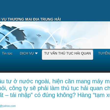
 VỤ THƯƠNG MẠI ĐỊA TRUNG HẢI
Tin tức
DỊCH VỤ
TƯ VẤN THỦ TỤC HẢI QUAN
TUYỂN
đầu tư ở nước ngoài, hiện cần mang máy mó
hỏi, công ty sẽ phải làm thủ tục hải quan c
t – tái nhập” có đúng không? Hàng “tạm xuấ
k@yahoo.com