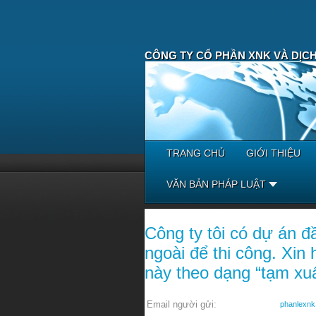
CÔNG TY CỔ PHẦN XNK VÀ DỊCH
TRANG CHỦ
GIỚI THIỆU
VĂN BẢN PHÁP LUẬT
Công ty tôi có dự án 
ngoài để thi công. Xin 
này theo dạng “tạm xuấ
Email người gửi:
phanlexn