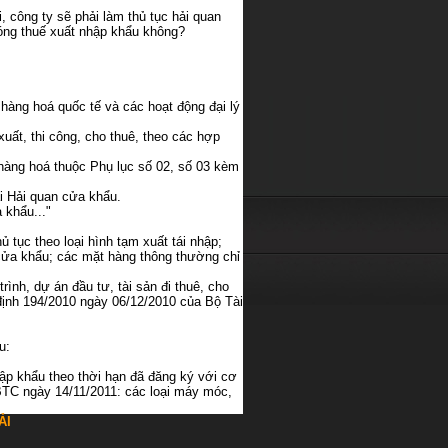
, công ty sẽ phải làm thủ tục hải quan
đóng thuế xuất nhập khẩu không?
hàng hoá quốc tế và các hoạt động đại lý
uất, thi công, cho thuê, theo các hợp
àng hoá thuộc Phụ lục số 02, số 03 kèm
ại Hải quan cửa khẩu.
 khẩu..."
 tục theo loại hình tạm xuất tái nhập;
 cửa khẩu; các mặt hàng thông thường chỉ
trình, dự án đầu tư, tài sản đi thuê, cho
 định 194/2010 ngày 06/12/2010 của Bộ Tài
u:
hập khẩu theo thời hạn đã đăng ký với cơ
-BTC ngày 14/11/2011: các loại máy móc,
ẢI