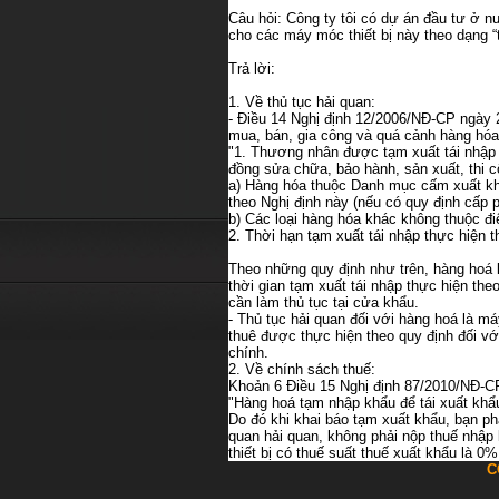
Câu hỏi: Công ty tôi có dự án đầu tư ở nư
cho các máy móc thiết bị này theo dạng “
Trả lời:
1. Về thủ tục hải quan:
- Điều 14 Nghị định 12/2006/NĐ-CP ngày 2
mua, bán, gia công và quá cảnh hàng hóa
"1. Thương nhân được tạm xuất tái nhập c
đồng sửa chữa, bảo hành, sản xuất, thi c
a) Hàng hóa thuộc Danh mục cấm xuất kh
theo Nghị định này (nếu có quy định cấp
b) Các loại hàng hóa khác không thuộc đi
2. Thời hạn tạm xuất tái nhập thực hiện 
Theo những quy định như trên, hàng hoá l
thời gian tạm xuất tái nhập thực hiện th
cần làm thủ tục tại cửa khẩu.
- Thủ tục hải quan đối với hàng hoá là máy
thuê được thực hiện theo quy định đối vớ
chính.
2. Về chính sách thuế:
Khoản 6 Điều 15 Nghị định 87/2010/NĐ-CP
"Hàng hoá tạm nhập khẩu để tái xuất khẩu
Do đó khi khai báo tạm xuất khẩu, bạn ph
quan hải quan, không phải nộp thuế nhập 
thiết bị có thuế suất thuế xuất khẩu là 0%
C