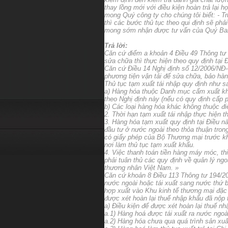
thay lồng mới với điều kiện hoàn trả lại h
mong Quý công ty cho chúng tôi biết: - T
thì các bước thủ tục theo qui định sẽ phả
mong sớm nhận được tư vấn của Quý Ban đ
Trả lời:
Căn cứ điểm a khoản 4 Điều 49 Thông tư
sửa chữa thì thực hiện theo quy định tạ
Căn cứ Điều 14 Nghị định số 12/2006/NĐ
phương tiện vận tải để sửa chữa, bảo hàn
Thủ tục tạm xuất tái nhập quy định như s
a) Hàng hóa thuộc Danh mục cấm xuất kh
theo Nghị định này (nếu có quy định cấp 
b) Các loại hàng hóa khác không thuộc đi
2. Thời hạn tạm xuất tái nhập thực hiện 
3. Hàng hóa tạm xuất quy định tại Điều n
đầu tư ở nước ngoài theo thỏa thuận tron
có giấy phép của Bộ Thương mại trước khi
nơi làm thủ tục tạm xuất khẩu.
4. Việc thanh toán tiền hàng máy móc, th
phải tuân thủ các quy định về quản lý n
thương nhân Việt Nam. »
Căn cứ khoản 8 Điều 113 Thông tư 194/2
nước ngoài hoặc tái xuất sang nước thứ b
hợp xuất vào Khu kinh tế thương mại đặc 
được xét hoàn lại thuế nhập khẩu đã nộp 
a) Điều kiện để được xét hoàn lại thuế n
a.1) Hàng hoá được tái xuất ra nước ngoà
a.2) Hàng hóa chưa qua quá trình sản xuấ