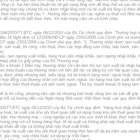
ọ lồng cũ, hai bên thỏa thuận họ sẽ gửi sang lồng mới để thay thế và sau đó ch
rường hợp này chúng tôi có được nhập lồng mới và tái xuất trả lồng cũ theo 
i thực hiện như thế nào ? - Hướng dẫn chúng tôi các nghĩa vụ thuế với Nhà n
ể chúng tôi biết thực hiện. Xin trân trọng cảm ơn và kính chào.
 194/2010/TT-BTC ngày 06/12/2010 của Bộ Tài chính quy định:
“
Trường hợp t
i Điều 14 Nghị định số 12/2006/NĐ-CP ngày 23/01/2006 của Chính phủ và hư
-CP ngày 23/01/2006 của Chính phủ quy định:
“1. Thương nhân được tạm xuất 
h, sản xuất, thi công, cho thuê, theo các hợp đồng sửa chữa, bảo hành, sản x
au:
ẩu, tạm ngừng xuất khẩu, hàng hoá cấm nhập khẩu, tạm ngừng nhập khẩu, h
phép) phải có giấy phép của Bộ Thương mại.
ểm a khoản 1 Điều này, thương nhân chỉ cần làm thủ tục tạm xuất tái nhập tạ
theo thỏa thuận của thương nhân với bên đối tác và đăng ký với Hải quan cửa
ày được phép nhượng bán, biếu tặng, trả lại khách hàng nước ngoài hoặc dùng
g hợp đồng của thương nhân với bên nước ngoài, trừ hàng hoá tạm xuất tái n
 thực hiện thoả thuận với bên nước ngoài. Thủ tục thanh khoản lô hàng tạm x
iết bị thi công, phương tiện vận tải nhượng bán hoặc dùng làm tài sản để góp
goại hối và hướng dẫn của Ngân hàng Nhà nước Việt Nam hoặc các quy định hi
010/TT-BTC ngày 06/12/2010 của Bộ Tài chính quy định:
“Hàng hoá nhập khẩu 
a hoặc tái xuất vào khu phi thuế quan (để sử dụng trong khu phi thuế quan h
biệt, khu thương mại – công nghiệp và các khu vực kinh tế khác thực hiện t
tương ứng với số lượng hàng thực tế tái xuất và không phải nộp thuế xuất kh
hập khẩu đã nộp và không phải nộp thuế xuất khẩu:
i hoặc tái xuất vào khu phi thuế quan trong thời hạn tối đa ba trăm sáu mười
t, gia công, sửa chữa hoặc sử dụng tại Việt Nam;