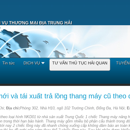
 VỤ THƯƠNG MẠI ĐỊA TRUNG HẢI
Tin tức
DỊCH VỤ
TƯ VẤN THỦ TỤC HẢI QUAN
TUYỂN
i và tái xuất trả lồng thang máy cũ theo 
hi
;
Địa chỉ:
Phòng 302, Nhà H10, ngõ 102 Trường Chinh, Đống Đa, Hà Nội
;
E
 theo loại hình NKD01 từ nhà sản xuất Trung Quốc 1 chiếc Thang máy nâng h
 trong thời hạn bảo hành. Thang máy gồm nhiều bộ phận cấu thành trong đó 
g tới nay 2 chiếc lồng này đã nhanh chóng xuống cấp không đảm bảo an toàn 
ng thì họ đề nghị nên sớm thay thế 2 chiếc lồng này. Sau khi nhận được khiếu