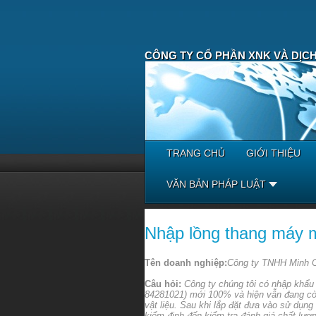
CÔNG TY CỔ PHẦN XNK VÀ DỊCH
TRANG CHỦ
GIỚI THIỆU
VĂN BẢN PHÁP LUẬT
Nhập lồng thang máy mớ
Tên doanh nghiệp:
Công ty TNHH Minh C
Câu hỏi:
Công ty chúng tôi có nhập khẩu
84281021) mới 100% và hiện vẫn đang còn
vật liệu. Sau khi lắp đặt đưa vào sử dụn
kiểm định đến kiểm tra đánh giá chất lượ