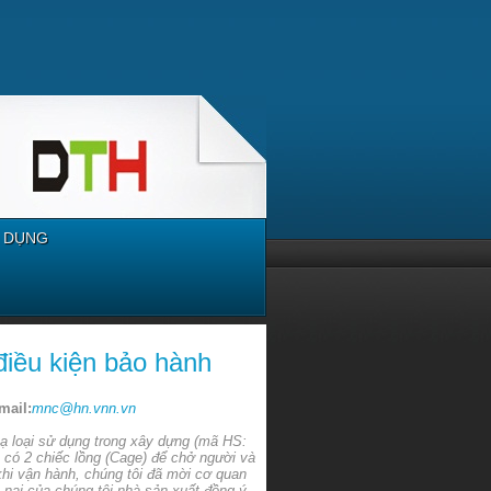
 DỤNG
điều kiện bảo hành
mail:
mnc@hn.vnn.vn
ạ loại sử dụng trong xây dựng (mã HS:
có 2 chiếc lồng (Cage) để chở người và
khi vận hành, chúng tôi đã mời cơ quan
 nại của chúng tôi nhà sản xuất đồng ý