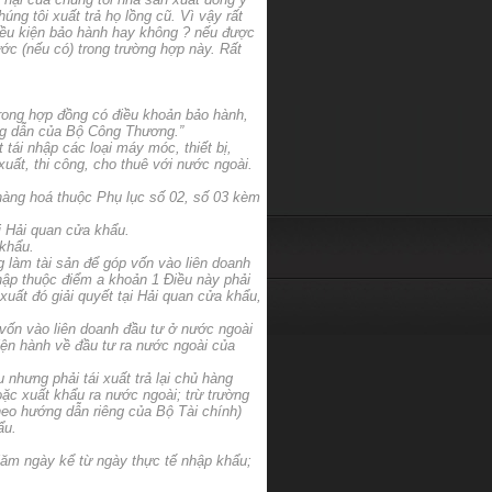
úng tôi xuất trả họ lồng cũ. Vì vậy rất
điều kiện bảo hành hay không ? nếu được
ước (nếu có) trong trường hợp này. Rất
rong hợp đồng có điều khoản bảo hành,
ớng dẫn của Bộ Công Thương.”
tái nhập các loại máy móc, thiết bị,
uất, thi công, cho thuê với nước ngoài.
àng hoá thuộc Phụ lục số 02, số 03 kèm
i Hải quan cửa khẩu.
 khẩu.
 làm tài sản để góp vốn vào liên doanh
hập thuộc điểm a khoản 1 Điều này phải
uất đó giải quyết tại Hải quan cửa khẩu,
 vốn vào liên doanh đầu tư ở nước ngoài
ện hành về đầu tư ra nước ngoài của
nhưng phải tái xuất trả lại chủ hàng
oặc xuất khẩu ra nước ngoài; trừ trường
heo hướng dẫn riêng của Bộ Tài chính)
ẩu.
 lăm ngày kể từ ngày thực tế nhập khẩu;