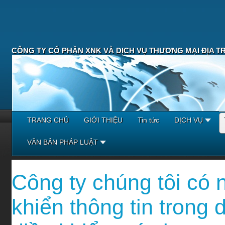
CÔNG TY CỔ PHẦN XNK VÀ DỊCH VỤ THƯƠNG MẠI ĐỊA T
TRANG CHỦ
GIỚI THIỆU
Tin tức
DỊCH VỤ
VĂN BẢN PHÁP LUẬT
Công ty chúng tôi có n
khiển thông tin trong