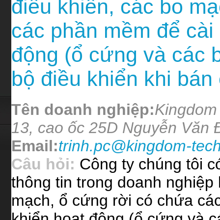
điều khiển, các bo mạ
các phần mềm để cài 
động (ổ cứng và các 
bộ điều khiển khi bán
Tên doanh nghiệp:
Kingdom 
13, cao ốc 25D Nguyễn Văn 
Email:
trinh.pc@kingdom-tec
Câu hỏi:
Công ty chúng tôi có
thông tin trong doanh nghiệp
mạch, ổ cứng rời có chứa cá
khiển hoạt động (ổ cứng và 