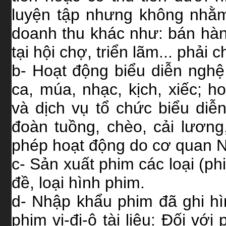
luyện tập nhưng không nhằ
doanh thu khác như: bán hàn
tại hội chợ, triển lãm... phải
b- Hoạt động biểu diễn nghệ 
ca, múa, nhạc, kịch, xiếc; h
và dịch vụ tổ chức biểu diễ
đoàn tuồng, chèo, cải lương,
phép hoạt động do cơ quan 
c- Sản xuất phim các loại (ph
đề, loại hình phim.
d- Nhập khẩu phim đã ghi hì
phim vi-đi-ô tài liệu: Đối vớ