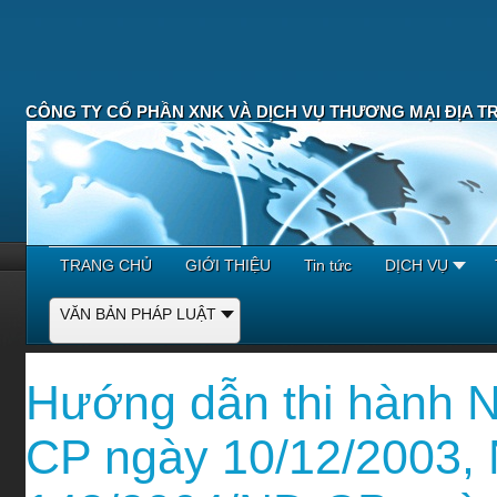
CÔNG TY CỔ PHẦN XNK VÀ DỊCH VỤ THƯƠNG MẠI ĐỊA T
TRANG CHỦ
GIỚI THIỆU
Tin tức
DỊCH VỤ
VĂN BẢN PHÁP LUẬT
Hướng dẫn thi hành N
CP ngày 10/12/2003, 