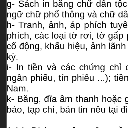
g- Sách in bằng chữ dân tộc
ngữ chữ phổ thông và chữ dân
h- Tranh, ảnh, áp phích tuyê
phích, các loại tờ rơi, tờ gấ
cổ động, khẩu hiệu, ảnh lãnh
kỳ.
i- In tiền và các chứng chỉ c
ngân phiếu, tín phiếu ...); t
Nam.
k- Băng, đĩa âm thanh hoặc gh
báo, tạp chí, bản tin nêu tại 