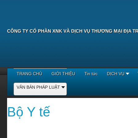
CÔNG TY CỔ PHẦN XNK VÀ DỊCH VỤ THƯƠNG MẠI ĐỊA T
TRANG CHỦ
GIỚI THIỆU
Tin tức
DỊCH VỤ
VĂN BẢN PHÁP LUẬT
Bộ Y tế