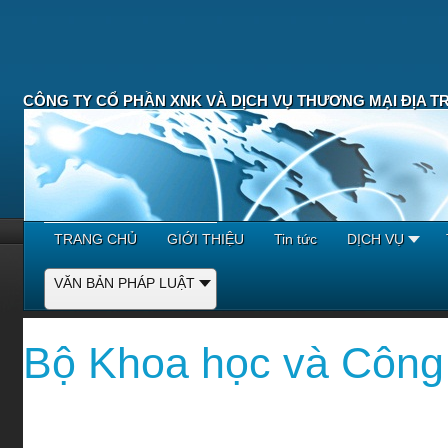
CÔNG TY CỔ PHẦN XNK VÀ DỊCH VỤ THƯƠNG MẠI ĐỊA T
TRANG CHỦ
GIỚI THIỆU
Tin tức
DỊCH VỤ
VĂN BẢN PHÁP LUẬT
Bộ Khoa học và Công