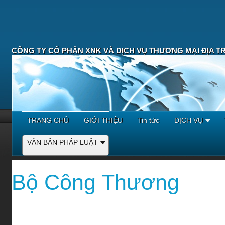
CÔNG TY CỔ PHẦN XNK VÀ DỊCH VỤ THƯƠNG MẠI ĐỊA T
TRANG CHỦ
GIỚI THIỆU
Tin tức
DỊCH VỤ
VĂN BẢN PHÁP LUẬT
Bộ Công Thương