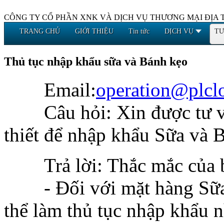
CÔNG TY CỔ PHẦN XNK VÀ DỊCH VỤ THƯƠNG MẠI ĐỊA 
TRANG CHỦ
GIỚI THIỆU
Tin tức
DỊCH VỤ
TƯ
Thủ tục nhập khẩu sữa và Bánh kẹo
Email:
operation@plclo
Câu hỏi: Xin được tư v
thiết để nhập khẩu Sữa và B
Trả lời: Thắc mắc của 
- Đối với mặt hàng Sữa
thể làm thủ tục nhập khẩu 